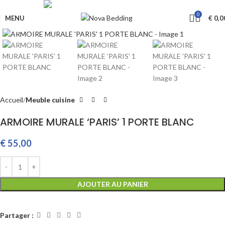
Livraison GRATUITE à partir de €650
0
MENU
€
0,0
Cliquez pour agrandir
Accueil
Meuble cuisine
ARMOIRE MURALE ‘PARIS’ 1 PORTE BLANC
€
55,00
AJOUTER AU PANIER
Partager :