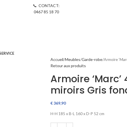
📞 CONTACT:
0467 85 18 70
SERVICE
Accueil
Meubles
Garde-robe
Armoire ‘Marc
Retour aux produits
Armoire ‘Marc’ 
miroirs Gris fon
€
369,90
H-H
185 x
B-L
160 x
D-P
52 cm