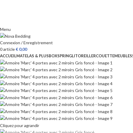
Menu
Connexion / Enregistrement
0
article
€
0,00
ACCUEIL
MATELAS & PLUS
BOXSPRING
LIT
OREILLER
COUETTE
MEUBLES
Cliquez pour agrandir